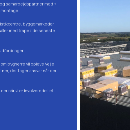
er og samarbejdspartner med +
z montage.
gistikcentre, byggemarkeder,
aller med trapez de seneste
 udfordringer.
I som bygherre vil opleve Vejle
ner, der tager ansvar når der
tner når vi er involverede i et