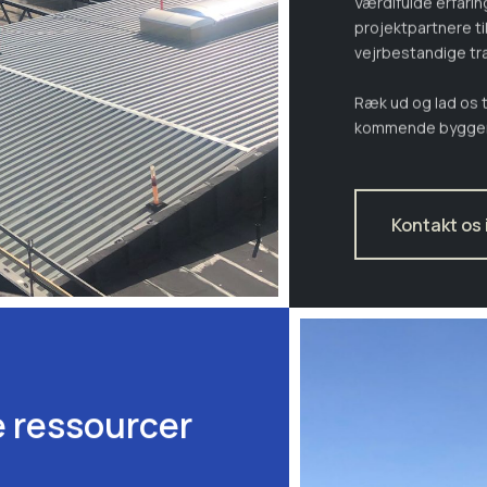
projektpartnere ti
vejrbestandige tr
Ræk ud og lad os 
kommende bygger
Kontakt os 
e ressourcer