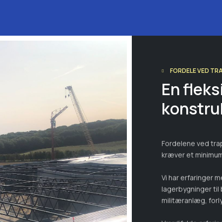
FORDELE VED T
En fleks
konstru
Fordelene ved tra
kræver et minimum 
Vi har erfaringer 
lagerbygninger til
militæranlæg, forl
Værdifulde erfar