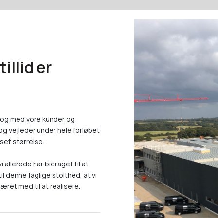
illid er
ialog med vore kunder og
og vejleder under hele forløbet
nset størrelse.
 allerede har bidraget til at
il denne faglige stolthed, at vi
æret med til at realisere.