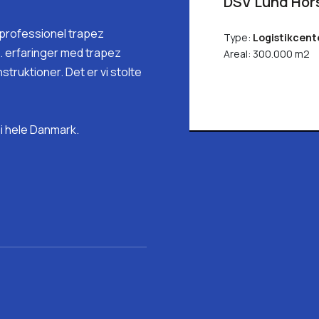
DSV Lund Hor
å professionel trapez
Type:
Logistikcent
t. erfaringer med trapez
Areal: 300.000 m2
ruktioner. Det er vi stolte
 i hele Danmark.